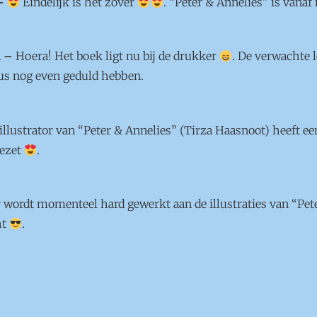
–
Eindelijk is het zover
. “Peter & Annelies” is vanaf 
1 –
Hoera! Het boek ligt nu bij de drukker
. De verwachte 
s nog even geduld hebben.
illustrator van “Peter & Annelies” (Tirza Haasnoot) heeft ee
gezet
.
 wordt momenteel hard gewerkt aan de illustraties van “Peter
ht
.